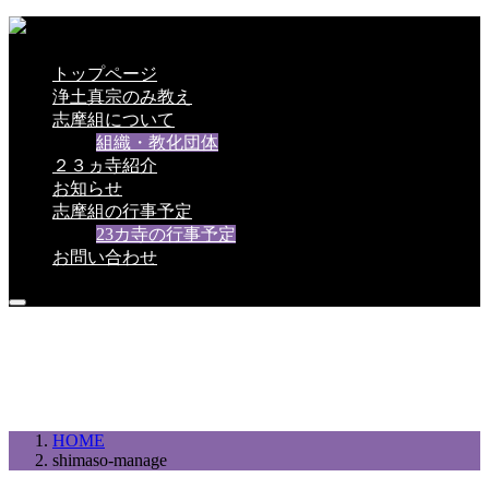
トップページ
浄土真宗のみ教え
志摩組について
組織・教化団体
２３ヵ寺紹介
お知らせ
志摩組の行事予定
23カ寺の行事予定
お問い合わせ
23ヵ寺紹介
HOME
shimaso-manage