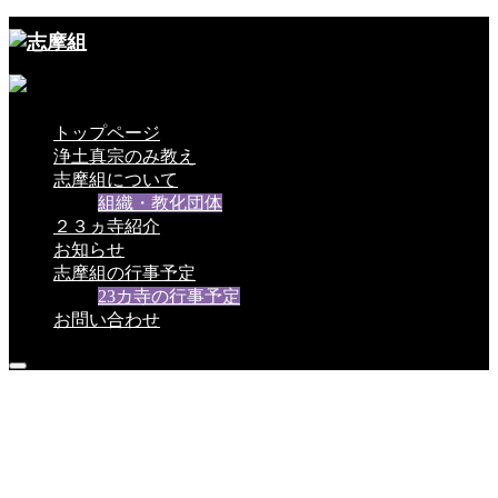
トップページ
浄土真宗のみ教え
志摩組について
組織・教化団体
２３ヵ寺紹介
お知らせ
志摩組の行事予定
23カ寺の行事予定
お問い合わせ
世の中安穏なれ
仏法ひろまれ
世の中安穏なれ
仏法ひろまれ