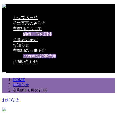
トップページ
浄土真宗のみ教え
志摩組について
組織・教化団体
２３ヵ寺紹介
お知らせ
志摩組の行事予定
23カ寺の行事予定
お問い合わせ
HOME
お知らせ
令和8年 6月の行事
お知らせ